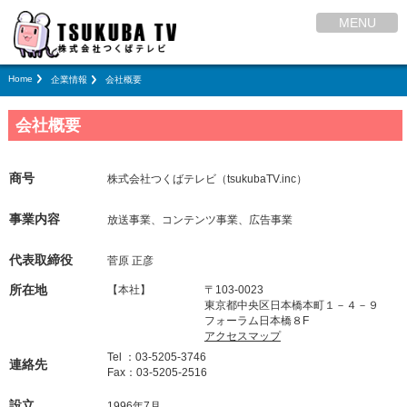
MENU
Home
企業情報
会社概要
会社概要
商号
株式会社つくばテレビ（tsukubaTV.inc）
事業内容
放送事業、コンテンツ事業、広告事業
代表取締役
菅原 正彦
所在地
【本社】
〒103-0023
東京都中央区日本橋本町１－４－９
フォーラム日本橋８F
アクセスマップ
Tel ：03-5205-3746
連絡先
Fax：03-5205-2516
設立
1996年7月